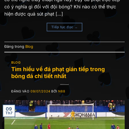
có ý nghĩa gì đối với đội bóng? Khi nào có thể thực
hiện được quả sút phạt […]
Tiếp tục đọc
→
Đăng trong
Blog
BLOG
Tìm hiểu về đá phạt gián tiếp trong
bóng đá chi tiết nhất
ĐĂNG VÀO
09/07/2024
BỞI
N88
09
Th7