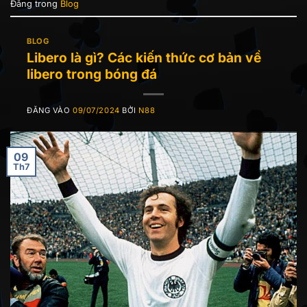
Đăng trong
Blog
BLOG
Libero là gì? Các kiến thức cơ bản về
libero trong bóng đá
ĐĂNG VÀO
09/07/2024
BỞI
N88
09
Th7