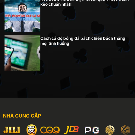
kèo chuẩn nhất!
Cách cá độ bóng đá bách chiến bách thắng
mọi tình huống
NHÀ CUNG CẤP