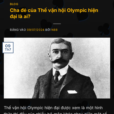
BLOG
Cha đẻ của Thế vận hội Olympic hiện
đại là ai?
ĐĂNG VÀO
09/07/2024
BỞI
N88
09
Th7
Thế vận hội Olympic hiện đại được xem là một hình
thức thi đấu của nhiều bộ môn khác nhau giữa một số