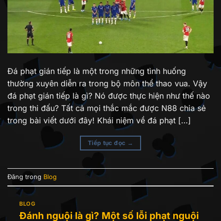
Đá phạt gián tiếp là một trong những tình huống
thường xuyên diễn ra trong bộ môn thể thao vua. Vậy
đá phạt gián tiếp là gì? Nó được thực hiện như thế nào
trong thi đấu? Tất cả mọi thắc mắc được N88 chia sẻ
trong bài viết dưới đây! Khái niệm về đá phạt […]
Tiếp tục đọc
→
Đăng trong
Blog
BLOG
Đánh nguội là gì? Một số lỗi phạt nguội