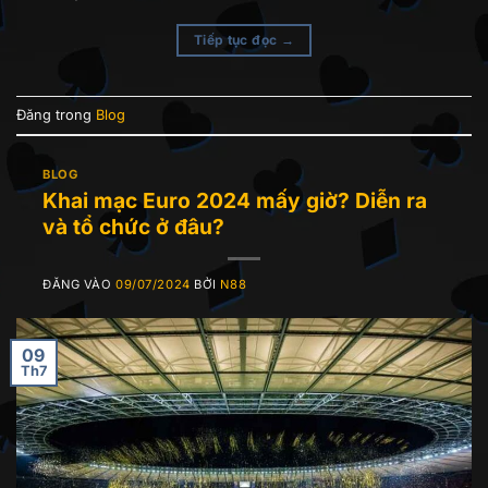
Tiếp tục đọc
→
Đăng trong
Blog
BLOG
Khai mạc Euro 2024 mấy giờ? Diễn ra
và tổ chức ở đâu?
ĐĂNG VÀO
09/07/2024
BỞI
N88
09
Th7