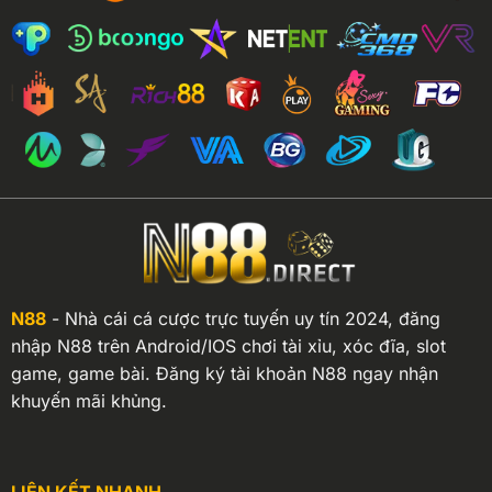
N88
- Nhà cái cá cược trực tuyến uy tín 2024, đăng
nhập N88 trên Android/IOS chơi tài xỉu, xóc đĩa, slot
game, game bài. Đăng ký tài khoản N88 ngay nhận
khuyến mãi khủng.
LIÊN KẾT NHANH