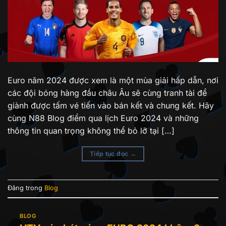
Euro năm 2024 được xem là một mùa giải hấp dẫn, nơi
các đội bóng hàng đầu châu Âu sẽ cùng tranh tài để
giành được tấm vé tiến vào bán kết và chung kết. Hãy
cùng N88 Blog điểm qua lịch Euro 2024 và những
thông tin quan trọng không thể bỏ lỡ tại […]
Tiếp tục đọc
→
Đăng trong
Blog
BLOG