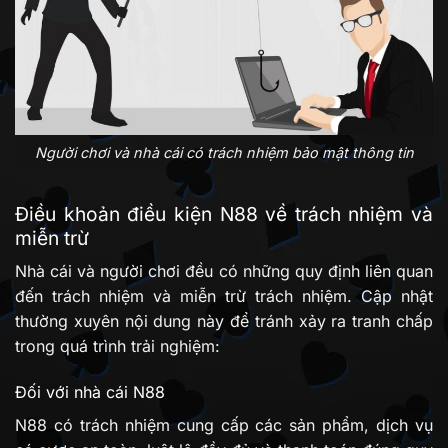
Người chơi và nhà cái có trách nhiệm bảo mật thông tin
Điều khoản điều kiện N88 về trách nhiệm và
miễn trừ
Nhà cái và người chơi đều có những quy định liên quan
đến trách nhiệm và miễn trừ trách nhiệm. Cập nhật
thường xuyên nội dung này để tránh xảy ra tranh chấp
trong quá trình trải nghiệm:
Đối với nhà cái N88
N88 có trách nhiệm cung cấp các sản phẩm, dịch vụ