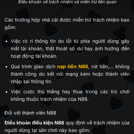
Điều khoản về trách nhiệm và miễn trừ liên quan
Các trường hợp nhà cái được miễn trừ trách nhiệm bao
gồm:
Việc rò rỉ thông tin do lỗi từ phía người dùng gây
mất tài khoản, thất thoát số dư hay ảnh hưởng đến
hoạt động tài khoản.
Quá trình giao dịch
nạp tiền N88
, rút tiền,… không
thành công do kết nối mạng kém hoặc thành viên
nhập sai thông tin.
Việc cược thủ thắng hay thua trong các trò chơi
không thuộc trách nhiệm của N88.
Đối với thành viên N88
Điều khoản điều kiện N88
quy định về trách nhiệm của
người dùng tại sân chơi này bao gồm: