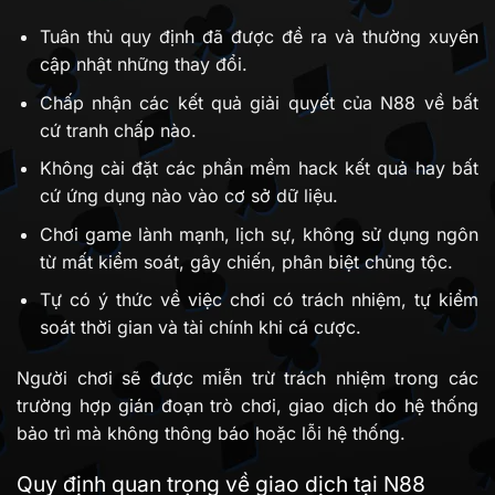
Tuân thủ quy định đã được đề ra và thường xuyên
cập nhật những thay đổi.
Chấp nhận các kết quả giải quyết của N88 về bất
cứ tranh chấp nào.
Không cài đặt các phần mềm hack kết quả hay bất
cứ ứng dụng nào vào cơ sở dữ liệu.
Chơi game lành mạnh, lịch sự, không sử dụng ngôn
từ mất kiểm soát, gây chiến, phân biệt chủng tộc.
Tự có ý thức về việc chơi có trách nhiệm, tự kiểm
soát thời gian và tài chính khi cá cược.
Người chơi sẽ được miễn trừ trách nhiệm trong các
trường hợp gián đoạn trò chơi, giao dịch do hệ thống
bảo trì mà không thông báo hoặc lỗi hệ thống.
Quy định quan trọng về giao dịch tại N88