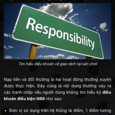
Tìm hiểu điều khoản về giao dịch tại sân chơi
Nạp tiền và đổi thưởng là hai hoạt động thường xuyên
được thực hiện. Đây cũng là nội dung thường xảy ra
các tranh chấp nếu người dùng không tìm hiểu kỹ
điều
khoản điều kiện N88
như sau:
Đơn vị sử dụng trên hệ thống là điểm, 1 điểm tương