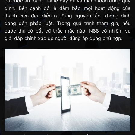
cá cược an toàn, luật lệ đầy đủ và thanh toán đúng quy
định. Bên cạnh đó là đảm bảo mọi hoạt động của
thành viên đều diễn ra đúng nguyên tắc, không dính
dáng đến pháp luật. Trong quá trình tham gia, nếu
cược thủ có bất cứ thắc mắc nào, N88 có nhiệm vụ
giải đáp chính xác để người dùng áp dụng phù hợp.