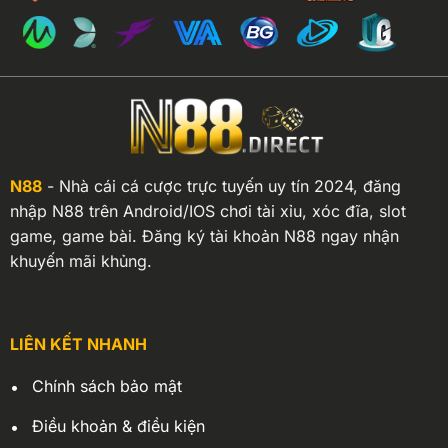
N88
- Nhà cái cá cược trực tuyến uy tín 2024, đăng
nhập N88 trên Android/IOS chơi tài xỉu, xóc đĩa, slot
game, game bài. Đăng ký tài khoản N88 ngay nhận
khuyến mãi khủng.
LIÊN KẾT NHANH
Chính sách bảo mật
Điều khoản & điều kiện