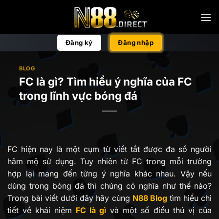
Bỏ
qua
nội
dung
Đăng ký
Đăng nhập
BLOG
FC là gì? Tìm hiểu ý nghĩa của FC
trong lĩnh vực bóng đá
FC hiện nay là một cụm từ viết tắt được đa số người
hâm mộ sử dụng. Tuy nhiên từ FC trong mỗi trường
hợp lại mang đến từng ý nghĩa khác nhau. Vậy nếu
dùng trong bóng đá thì chúng có nghĩa như thế nào?
Trong bài viết dưới đây hãy cùng
N88 Blog
tìm hiểu chi
tiết về khái niệm
FC là gì
và một số điều thú vị của