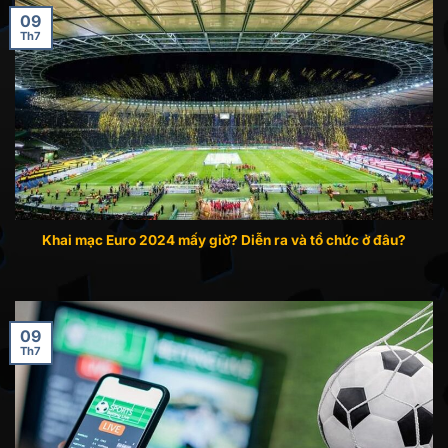
09
Th7
Khai mạc Euro 2024 mấy giờ? Diễn ra và tổ chức ở đâu?
09
Th7